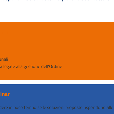
inar
onali
à legate alla gestione dell’Ordine
binar
ere in poco tempo se le soluzioni proposte rispondono alle