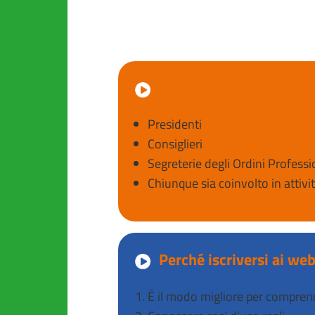
A chi sono rivolti i Web
Presidenti
Consiglieri
Segreterie degli Ordini Professi
Chiunque sia coinvolto in attivit
Perché iscriversi ai we
È il modo migliore per comprend