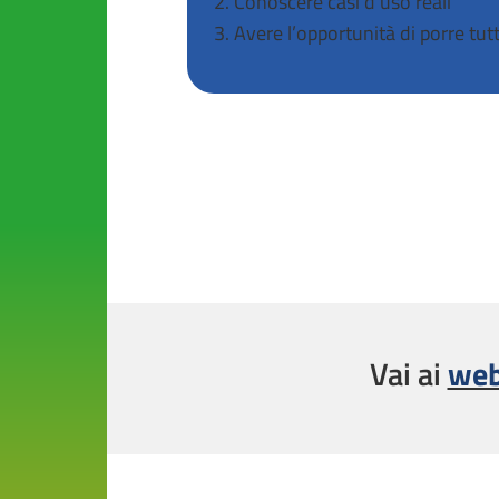
Conoscere casi d’uso reali
Avere l’opportunità di porre tut
Vai ai
web